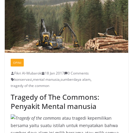
OPINI
Fikri Al-Mubarok
18 Jan 2017
0 Comments
konservasi
,
mental manusia
,
sumberdaya alam
,
tragedy of the common
Tragedy of The Commons:
Penyakit Mental manusia
Tragedy of the common
s
atau tragedi kepemilikan
bersama yaitu suatu istilah untuk menyatakan bahwa
sumber daya alam ini milik bersama atau milik semua