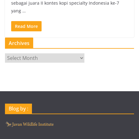
sebagai juara II kontes kopi specialty Indonesia ke-7
yang …
Read More
Archives
A
r
c
h
i
v
e
Blog by :
s