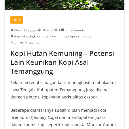
OPINI
Wiwid Prayoga
18 Nov 2016
0 Comments
fine robusta
,
kopi hutan kemuning
,
kopi kemuning
,
Kopi Temanggung
Kopi Hutan Kemuning – Potensi
Lain Keunikan Kopi Asal
Temanggung
Selain terkenal sebagai daerah penghasil tembakau di
Jawa Tengah, Kabupaten Temanggung juga dikenal
dengan potensi kopi yang berkualitas ekspor.
Beberapa diantaranya sudah diolah menjadi kopi
premium (
Specialty Coffe
) dan mendapatkan juara
dalam kontes kopi seperti kopi robusta Muncar Gumuk