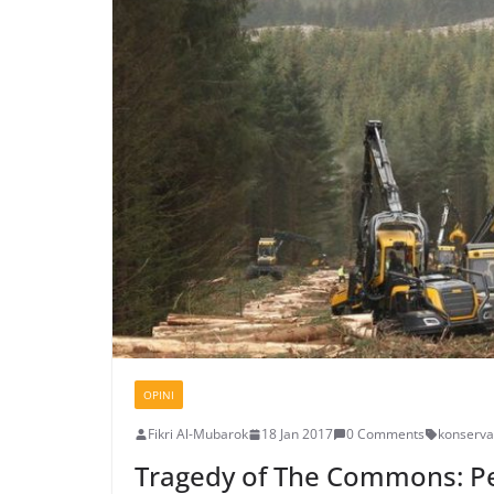
OPINI
Fikri Al-Mubarok
18 Jan 2017
0 Comments
konserva
Tragedy of The Commons: P