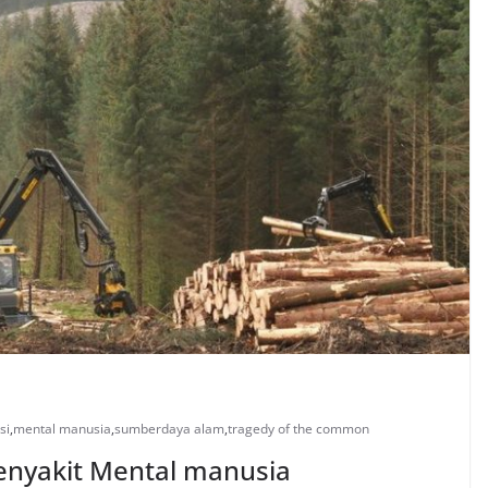
si
,
mental manusia
,
sumberdaya alam
,
tragedy of the common
enyakit Mental manusia