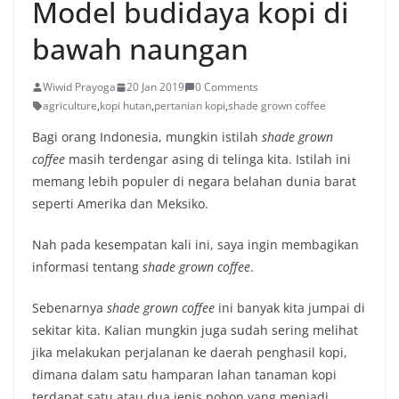
Model budidaya kopi di
bawah naungan
Wiwid Prayoga
20 Jan 2019
0 Comments
agriculture
,
kopi hutan
,
pertanian kopi
,
shade grown coffee
Bagi orang Indonesia, mungkin istilah
shade grown
coffee
masih terdengar asing di telinga kita. Istilah ini
memang lebih populer di negara belahan dunia barat
seperti Amerika dan Meksiko.
Nah pada kesempatan kali ini, saya ingin membagikan
informasi tentang
shade grown coffee
.
Sebenarnya
shade grown coffee
ini banyak kita jumpai di
sekitar kita. Kalian mungkin juga sudah sering melihat
jika melakukan perjalanan ke daerah penghasil kopi,
dimana dalam satu hamparan lahan tanaman kopi
terdapat satu atau dua jenis pohon yang menjadi