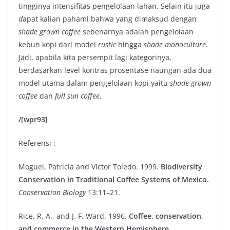
tingginya intensifitas pengelolaan lahan. Selain itu juga
d
apat kalian pahami bahwa yang dimaksud dengan
shade grown coffee
sebenarnya adalah pengelolaan
kebun kopi dari model
rustic
hingga
shade monoculture
.
Jadi, apabila kita persempit lagi kategorinya,
berdasarkan level kontras prosentase naungan ada dua
model utama dalam pengelolaan kopi yaitu
shade grown
coffee
dan
full sun coffee
.
/[wpr93]
Referensi :
Moguel, Patricia and Victor Toledo. 1999.
Biodiversity
Conservation in Traditional Coffee Systems of Mexico.
Conservation Biology
13:11–21.
Rice, R. A., and J. F. Ward. 1996.
Coffee, conservation,
and commerce in the Western Hemisphere
.