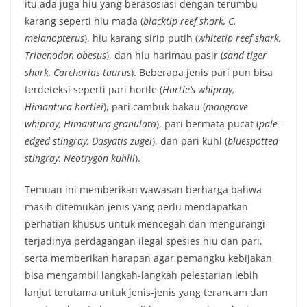
itu ada juga hiu yang berasosiasi dengan terumbu
karang seperti hiu mada (
blacktip reef shark, C.
melanopterus
), hiu karang sirip putih (
whitetip reef shark,
Triaenodon obesus
), dan hiu harimau pasir (
sand tiger
shark, Carcharias taurus
). Beberapa jenis pari pun bisa
terdeteksi seperti pari hortle (
Hortle’s whipray,
Himantura hortlei
), pari cambuk bakau (
mangrove
whipray, Himantura granulata
), pari bermata pucat (
pale-
edged stingray, Dasyatis zugei
), dan pari kuhl (
bluespotted
stingray, Neotrygon kuhlii
).
Temuan ini memberikan wawasan berharga bahwa
masih ditemukan jenis yang perlu mendapatkan
perhatian khusus untuk mencegah dan mengurangi
terjadinya perdagangan ilegal spesies hiu dan pari,
serta memberikan harapan agar pemangku kebijakan
bisa mengambil langkah-langkah pelestarian lebih
lanjut terutama untuk jenis-jenis yang terancam dan