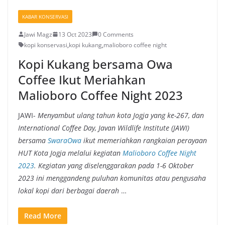
KABAR KONSERVASI
Jawi Magz
13 Oct 2023
0 Comments
kopi konservasi
,
kopi kukang
,
malioboro coffee night
Kopi Kukang bersama Owa
Coffee Ikut Meriahkan
Malioboro Coffee Night 2023
JAWI-
Menyambut ulang tahun kota Jogja yang ke-267, dan
International Coffee Day, Javan Wildlife Institute (JAWI)
bersama
SwaraOwa
ikut memeriahkan rangkaian perayaan
HUT Kota Jogja melalui kegiatan
Malioboro Coffee Night
2023
. Kegiatan yang diselenggarakan pada 1-6 Oktober
2023 ini menggandeng puluhan komunitas atau pengusaha
lokal kopi dari berbagai daerah
…
Read More