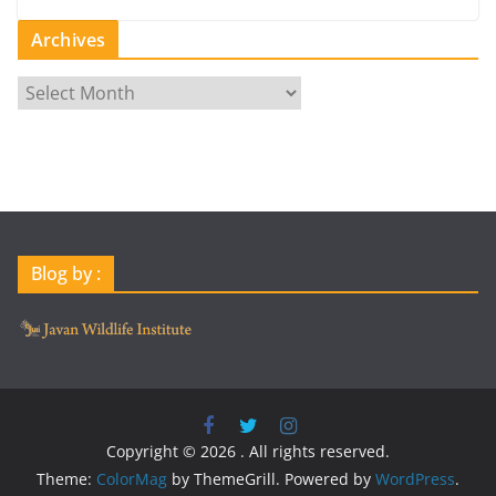
Archives
A
r
c
h
i
v
e
Blog by :
s
Copyright © 2026
. All rights reserved.
Theme:
ColorMag
by ThemeGrill. Powered by
WordPress
.