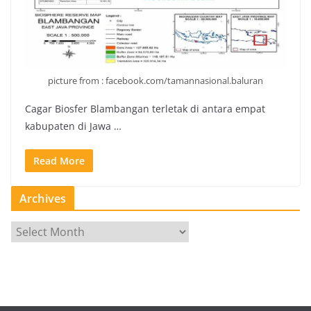
picture from : facebook.com/tamannasional.baluran
Cagar Biosfer Blambangan terletak di antara empat
kabupaten di Jawa …
Read More
Archives
A
r
c
h
i