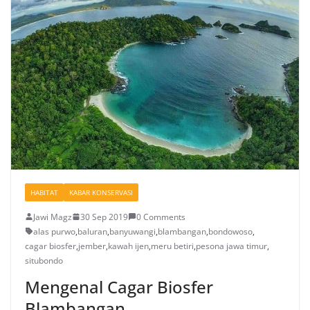
HABITAT
KABAR KONSERVASI
Jawi Magz
30 Sep 2019
0 Comments
alas purwo
,
baluran
,
banyuwangi
,
blambangan
,
bondowoso
,
cagar biosfer
,
jember
,
kawah ijen
,
meru betiri
,
pesona jawa timur
,
situbondo
Mengenal Cagar Biosfer
Blambangan