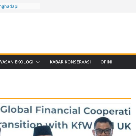
nghadapi
ngetahuan dan
ussion II: Rencana
n
Hayati Provinsi
5-2029
ning, Si Anggrek
usim Hujan
: Ruang Temu
WASAN EKOLOGI
KABAR KONSERVASI
OPINI
i Satwa Liar dan
: Fakta Unik
a