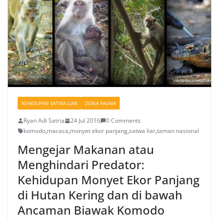
KEHIDUPAN SATWA LIAR
ZONA FAUNA
Ryan Adi Satria
24 Jul 2016
0 Comments
komodo
,
macaca
,
monyet ekor panjang
,
satwa liar
,
taman nasional
Mengejar Makanan atau
Menghindari Predator:
Kehidupan Monyet Ekor Panjang
di Hutan Kering dan di bawah
Ancaman Biawak Komodo