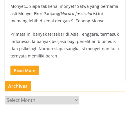
Monyet… Siapa tak kenal monyet? Satwa yang bernama
asli Monyet Ekor Panjang
(Macaca fascicularis
) ini
memang lebih dikenal dengan Si Topeng Monyet.
Primata ini banyak tersebar di Asia Tenggara, termasuk
Indonesia. Ia banyak berjasa bagi penelitian biomedis
dan psikologi. Namun siapa sangka, si monyet nan lucu
ternyata memiliki peran …
Read More
Archives
A
r
c
h
i