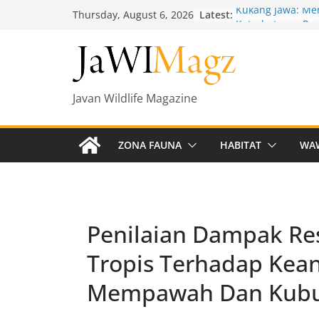
Skip
Kukang Jawa: Me
Latest:
Thursday, August 6, 2026
Keterbatasan Pe
to
Sumber Pakan
content
Focus Group Disc
Induk Pengelolaa
Keanekaragaman 
Javan Wildlife Magazine
Jawa Tengah 202
‘Hantu’ Ala Kemu
Tanpa Daun di M
Wildlife Tourism
ZONA FAUNA
HABITAT
WA
antara Konservas
Masyarakat
Lubang Kingfisher
dibalik Sarangny
Penilaian Dampak Re
Tropis Terhadap Kea
Mempawah Dan Kubu 