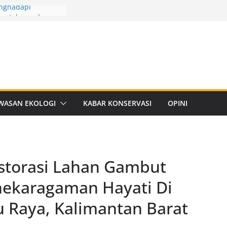
nghadapi
ngetahuan dan
ussion II: Rencana
n
Hayati Provinsi
5-2029
ning, Si Anggrek
usim Hujan
: Ruang Temu
WASAN EKOLOGI
KABAR KONSERVASI
OPINI
i Satwa Liar dan
: Fakta Unik
a
storasi Lahan Gambut
nekaragaman Hayati Di
Raya, Kalimantan Barat